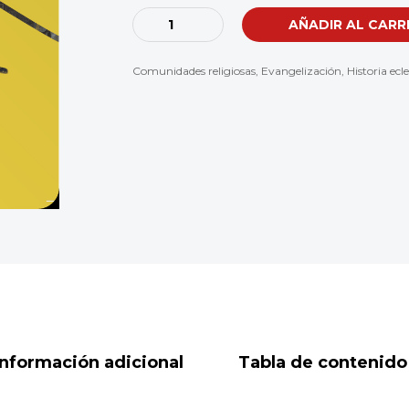
Diócesis
AÑADIR AL CARR
de
Pereira.
Comunidades religiosas
,
Evangelización
,
Historia ecle
70
años,
70
hechos
cantidad
Información adicional
Tabla de contenido