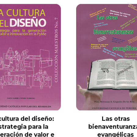
cultura del diseño:
Las otras
strategia para la
bienaventuranz
eración de valor e
evangélicas