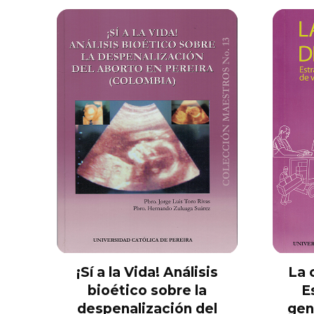
¡Sí a la Vida! Análisis
La 
bioético sobre la
E
despenalización del
gen