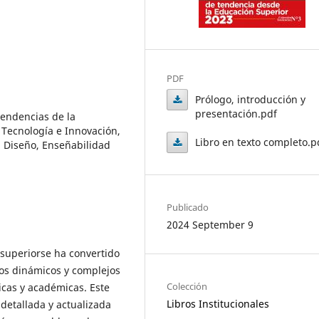
PDF
Prólogo, introducción y
presentación.pdf
endencias de la
Prólogo,
 Tecnología e Innovación,
Libro en texto completo.p
introducción
, Diseño, Enseñabilidad
Libro
y
en
presentación.pdf
Publicado
texto
2024 September 9
completo.pdf
 superiorse ha convertido
os dinámicos y complejos
Colección
icas y académicas. Este
Libros Institucionales
 detallada y actualizada