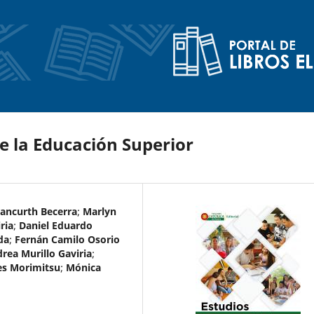
e la Educación Superior
tancurth Becerra
;
Marlyn
ria
;
Daniel Eduardo
da
;
Fernán Camilo Osorio
rea Murillo Gaviria
;
es Morimitsu
;
Mónica