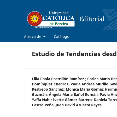
Acerca de
Catálogo
Estudio de Tendencias desd
Lilia Paola Castrillón Ramírez
;
Carlos Mario Be
Domínguez Cuadros
;
Paola Andrea Murillo Gavi
Restrepo Sanchéz
;
Mónica María Gómez Hermi
Guzmán
;
Ángela María Bañol Román
;
Paola And
Yaffa Nahir Ivette Gómez Barrera
;
Daniela Torr
Castro Peña
;
Juan David Atuesta Reyes