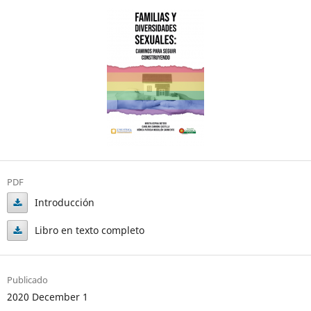
PDF
Introducción
Introducción
Libro en texto completo
Libro
en
Publicado
texto
2020 December 1