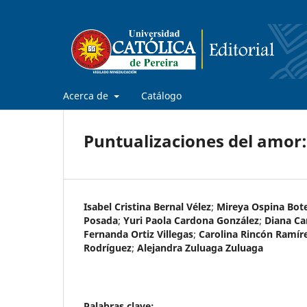
Acerca de
Catálogo
Puntualizaciones del amor
Isabel Cristina Bernal Vélez
;
Mireya Ospina Bot
Posada
;
Yuri Paola Cardona González
;
Diana Ca
Fernanda Ortiz Villegas
;
Carolina Rincón Ramír
Rodríguez
;
Alejandra Zuluaga Zuluaga
Palabras clave: