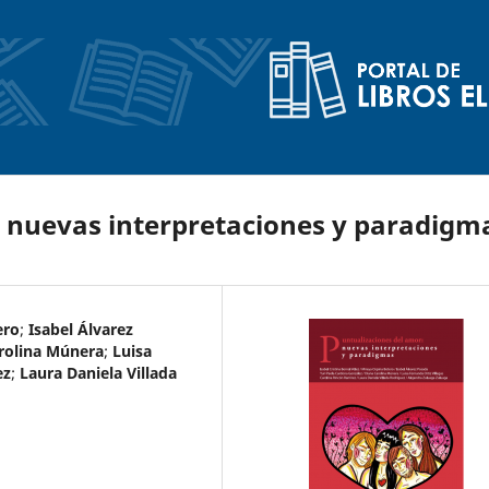
: nuevas interpretaciones y paradigm
ero
;
Isabel Álvarez
rolina Múnera
;
Luisa
ez
;
Laura Daniela Villada