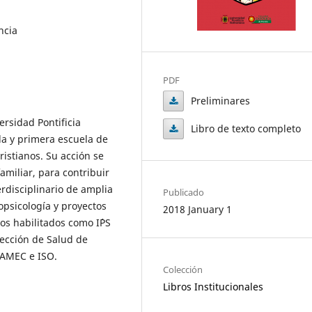
ncia
PDF
Preliminares
ersidad Pontificia
Preliminares
Libro de texto completo
da y primera escuela de
Libro
ristianos. Su acción se
de
familiar, para contribuir
rdisciplinario de amplia
Publicado
texto
opsicología y proyectos
2018 January 1
completo
s habilitados como I´PS
Sección de Salud de
PAMEC e ISO.
Colección
Libros Institucionales